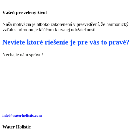
Vášeň pre zelený život
Naša motivácia je hlboko zakorenená v presvedčení, že harmonický
vzťah s prírodou je kľúčom k trvalej udržateľnosti.
Neviete ktoré riešenie je pre vás to pravé?
Nechajte nám správu!
Čermeľská cesta
1439/24
040 01 Košice
Slovakia
info@waterholistic.com
Water Holistic