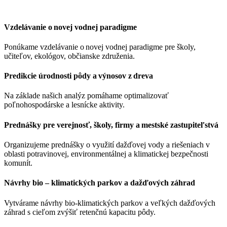
Vzdelávanie o novej vodnej paradigme
Ponúkame vzdelávanie
o novej vodnej paradigme
pre školy,
učiteľov, ekológov, občianske združenia
.
Predikcie úrodnosti pôdy a výnosov z dreva
Na základe našich analýz
pomáhame
optimalizovať
poľnohospodárske a lesnícke aktivity.
Prednášky pre verejnosť, školy, firmy a mestské zastupiteľstvá
Organizujeme
prednášky o využití dažďovej vody a riešen
i
ach v
oblasti potravinovej, environmentálnej a klimatickej bezpečnosti
komunít.
Návrhy bio – klimatických parkov a dažďových záhrad
Vytvárame návrhy
bio-klimatických parkov a veľkých dažďových
záhrad s cieľom zvýšiť retenčnú kapacitu pôdy.