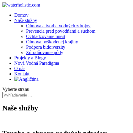
Domov
Naše služby
Obnova a tvorba vodných zdrojov
Prevencia pred povodňami a suchom
Ochladzovanie miest
Obnova poškodenej krajiny
Podpora bidoiverzity
Zúrodňovanie pôdy
Projekty a Blogy
Nová Vodná Paradigma
O nás
Kontakt
Vyberte stranu
Naše služby