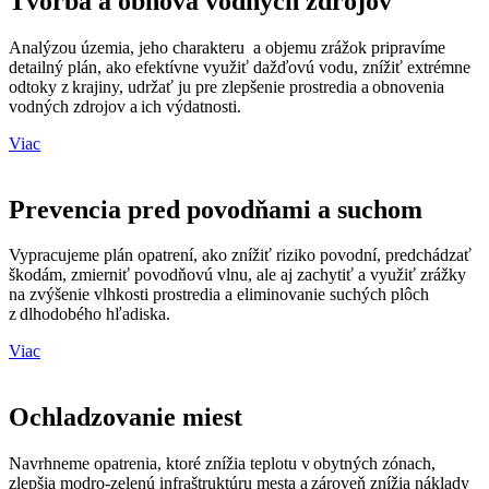
Tvorba a obnova vodných zdrojov
Analýzou
územia, jeho charakteru a
objemu
zrážok pripravíme
detailný plán
,
ako efektívne využiť dažďovú vodu, znížiť extrémne
odtoky z krajiny, udržať ju pre zlepšenie prostredia a obnovenia
vodných zdrojov a ich výdatnosti.
Viac
Prevencia pred povodňami a suchom
V
ypracujeme plán opatrení
,
ako znížiť riziko povodní, predchádzať
škodám, zmierniť povodňovú vlnu, ale aj zachytiť a využiť zrážky
na zvýšenie vlhkosti prostredia a
eliminovanie
such
ých
pl
ôch
z dlhodobého hľadiska.
Viac
Ochladzovanie miest
Navrhneme opatrenia, ktoré znížia teplotu v obytných zónach,
zlepšia modro-zelenú infraštruktúru mesta a zároveň znížia náklady