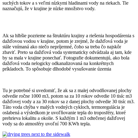
suchých tokov a s veľmi nízkymi hladinami vody na riekach. Tie
naznačujú, že v krajine je nízke množstvo vody.
Ak sa hlbšie pozrieme na štruktúru krajiny a riešenia hospodárenia s
dažďovou vodou v krajine, potom je zrejmé, že dažďová voda je
stále vnímaná ako niečo nepríjemné, čoho sa treba čo najskôr
zbaviť. Preto sa dažďová voda systematicky odvádzala aj tam, kde
by sa mala v krajine ponechať. Fotografie dokumentujú, ako bola
dažďová voda nelogicky odkanalizovaná na konkrétnych
príkladoch. To spôsobuje dlhodobé vysušovanie územia
Tu je potrebné si uvedomiť, že ak sa z malej odvodňovanej plochy
odvedie ročne 1000 m3, potom sa za 10 rokov odvedie 10 tisíc m3
dažďovej vody a za 30 rokov sa z danej plochy odvedie 30 tisíc m3.
Táto voda chýba v malých vodných cykloch, termoregulácia je
oslabená a výsledkom je uvoľňovanie tepla do troposféry, ktoré
prehrieva lokalitu a okolie. S každým 1 m3 odtečenej dažďovej
vody sa do atmosféry uvoľní 700 KWh tepla.