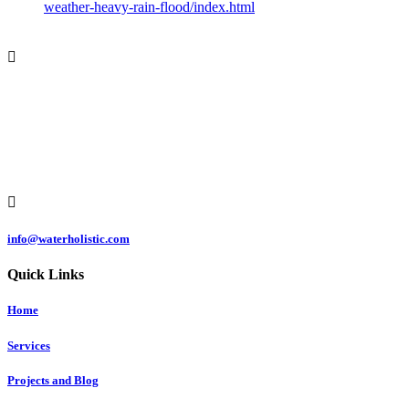
weather-heavy-rain-flood/index.html

Čermeľská cesta
1439/24
040 01 Košice
Slovakia

info@waterholistic.com
Quick Links
Home
Services
Projects and Blog