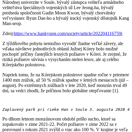
Národnej univerzite v Soule, bývalý zástupca veliteľa armádneho
veliteľstva špeciálnych vojenských síl Lee Jeong-ha, bývalý
predseda spoločnosti Gadin Moon Kwon, bývalý chorvátsky
veľvyslanec Byun Dae-ho a bývalý iracký vojenský dôstojník Kang
Man-seop.
Zdroj:
https://www.hankyung.com/society/article/202204116759i
Z týždňového pobytu nemožno vyvodiť žiadne veľké závery, ale
vďaka návšteve jednotlivých oblastí Južnej Kórey bolo možné
pochopiť príčiny častejších lesných požiarov v Kórei. Je zrejmé, že
riziká požiarov súvisia s vysychaním nielen lesov, ale aj celého
Kórejského polostrova.
Napriek tomu, že na Kórejskom polostrove spadne ročne v priemere
1400 mm zrážok, až 50 % zrážok spadne v letných mesiacoch (júl –
august). Po extrémnych zrážkach v lete 2020, keď monzún trval 49
dní, sa vedci zhodli, že príčinou bolo globálne otepľovanie [1].
Zaplavený park pri rieke Han v Soule 3. augusta 2020 4 
Po dlhom letnom monzúnovom období prišlo sucho, ktoré sa
zopakovalo v zime 2021-22. Počet požiarov v zime 2022 sa v
porovnaní s rokom 2021 zvýšil o viac ako 100 %. V krajine je veľa