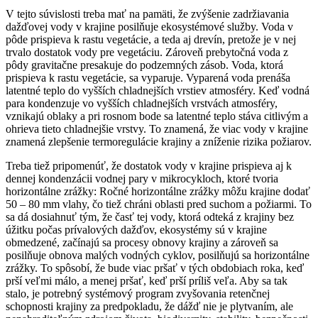
V tejto súvislosti treba mať na pamäti, že zvýšenie zadržiavania
dažďovej vody v krajine posilňuje ekosystémové služby. Voda v
pôde prispieva k rastu vegetácie, a teda aj drevín, pretože je v nej
trvalo dostatok vody pre vegetáciu. Zároveň prebytočná voda z
pôdy gravitačne presakuje do podzemných zásob. Voda, ktorá
prispieva k rastu vegetácie, sa vyparuje. Vyparená voda prenáša
latentné teplo do vyšších chladnejších vrstiev atmosféry. Keď vodná
para kondenzuje vo vyšších chladnejších vrstvách atmosféry,
vznikajú oblaky a pri rosnom bode sa latentné teplo stáva citlivým a
ohrieva tieto chladnejšie vrstvy. To znamená, že viac vody v krajine
znamená zlepšenie termoregulácie krajiny a zníženie rizika požiarov.
Treba tiež pripomenúť, že dostatok vody v krajine prispieva aj k
dennej kondenzácii vodnej pary v mikrocykloch, ktoré tvoria
horizontálne zrážky: Ročné horizontálne zrážky môžu krajine dodať
50 – 80 mm vlahy, čo tiež chráni oblasti pred suchom a požiarmi. To
sa dá dosiahnuť tým, že časť tej vody, ktorá odteká z krajiny bez
úžitku počas prívalových dažďov, ekosystémy sú v krajine
obmedzené, začínajú sa procesy obnovy krajiny a zároveň sa
posilňuje obnova malých vodných cyklov, posilňujú sa horizontálne
zrážky. To spôsobí, že bude viac pršať v tých obdobiach roka, keď
prší veľmi málo, a menej pršať, keď prší príliš veľa. Aby sa tak
stalo, je potrebný systémový program zvyšovania retenčnej
schopnosti krajiny za predpokladu, že dážď nie je plytvaním, ale