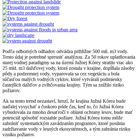
Podľa odborných odhadov odvádza približne 500 mil. m3 vody.
Tento údaj je potrebné spresniť analýzou. Za 50 rokov uplatňovania
starej vodnej paradigmy sa na území Južnej Kórey stratilo viac ako
25 mld. m3 dažďovej vody, ktorá zostala v krajine, dopĺňala zásoby
pôdy a podzemnej vody, vyparovala sa cez vegetáciu a bola
súčasťou malých vodných cyklov, ktoré vytvárali podmienky
častejších dažďov a zvlhčovania krajiny. Tým sa znížilo riziko
požiarov.
Ak sa tento trend nezastaví, hrozí, že krajina Južná Kórea bude
naďalej vysychať a čoskoro príde čas, keď to, čo Južná Kórea
vybudovala za mnoho desaťročí v oblasti ochrany lesov, bude mať
potenciál spôsobiť rozsiahle požiare. Južná Kórea tomu môže
zabrániť systematickým zavádzaním programov, ktoré posilnia
zadržiavanie vody v lesných ekosystémoch, a tým zabránia riziku
vzniku požiarov.