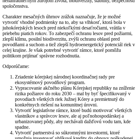
nenahraditeľným zdrojom života, biodiverzity, stability, bezpečnosti
spoločenstva.
Charakter mesačných úhrnov zrážok naznačuje, že je možné
vytvoriť vhodné podmienky na to, aby sa vlhkosť, ktorá bola v
juhokórejských lesoch pred niekoľkými desaťročiami, vrátila v
priebehu piatich rokov. To zabezpečí ochranu lesov pred požiarmi,
zlepší klímu, posilní biodiverzitu, zvýši ochranu oblastí pred
povodňami a suchom a tiež zlepší hydroenergetický potenciál riek v
celej krajine. Je však potrebné vytvoriť rámce, ktoré pomôžu
politikom prijímať správne rozhodnutia.
Odporúčame:
Zriadenie kórejskej národnej koordinačnej rady pre
ekosystémový povodňový program.
Vypracovanie akčného plánu Kórejskej republiky na zníženie
rizika požiarov do roku 2030 – mal by byť špecifikovaný v
povodiach všetkých riek Južnej Kórey a premietnutý do
konkrétnych riešení na komunitnej úrovni.
Vytvoriť legislatívne rámce, ktoré budú motivovať všetkých
vlastníkov a správcov lesov, ale aj poľnohospodárskej a
urbanizovanej pôdy, aby nechávali dažďovú vodu tam, kde
spadne.
Vytvoriť partnerstvá so súkromnými investormi, ktoré
umožnia investovať uhlíkové kredity do obnovy poškodenej