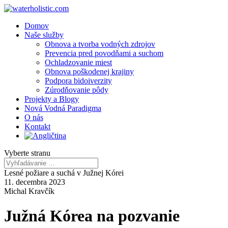
Domov
Naše služby
Obnova a tvorba vodných zdrojov
Prevencia pred povodňami a suchom
Ochladzovanie miest
Obnova poškodenej krajiny
Podpora bidoiverzity
Zúrodňovanie pôdy
Projekty a Blogy
Nová Vodná Paradigma
O nás
Kontakt
Vyberte stranu
Lesné požiare a suchá v Južnej Kórei
11. decembra 2023
Michal Kravčík
Južná Kórea na pozvanie