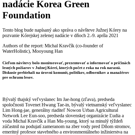
nadácie Korea Green
Foundation
Tento blog bude napísaný ako správa o návšteve Južnej Kórey na
pozvanie Kórejskej zelenej nadácie v dňoch 2.-9. apríla 2021
Authors of the report: Michal Kravčík (co-founder of
WaterHolistic), Mooyoung Han
Cieľom návštevy bolo monitorovať, prezentovať a informovať o príčinách
lesných požiarov v Južnej Kórei, ktorých počet z roka na rok narastá.
Diskusie prebiehali na úrovni komunít, politikov, odborníkov a manažérov
pre ochranu lesov.
Bývalý thajský veľvyslanec Im Jae-hong (zľava), predseda
spoločnosti Tovenet Hwang Tae-in, bývalý vietnamský veľvyslanec
Lim Hong-jae, generálny riaditeľ Nowon Urban Agricultural
Network Lee Eun-soo, predseda slovenskej organizácie Ľudia a
voda Michal Kravčík a Han Mu-young, ktorý sa minulý týždeň
zúčastnil na podujatí zameranom na zber vody pred Dňom stromov,
emeritný profesor stavebného a environmentálneho inžinierstva na