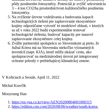
pôdy posilnením fotosyntézy. Potenciál je zvýšiť sekvestráciu
3 – 4 ton CO2/ha prostredníctvom každoročného posilnenia
fotosyntézy.
Na zvýšenie úrovne vzdelávania a budovania kapacít
technologických riešení pre zaplavovanie ekosystémov
krajiny odporúčame vytvoriť tri modelové oblasti, v ktorých
sa už v roku 2022 budú experimentálne testovať
technologické riešenia, budovať kapacity pre masové
zaplavovanie ekosystémov celej krajiny.
Zvážte partnerskú spoluprácu so Slovenskom aj preto, že
Južná Kórea má na Slovensku niekoľko významných
investícií (napr. KIA), ktoré môžu ukázať cestu, ako
spolupracovať na medzinárodnej úrovni pri integrovanej
ochrane prírody v prebiehajúcej klimatickej zmene.
V Košiciach a Seoule, April 11, 2022
Michal Kravčík
Mooyoung Han
https://en.yna.co.kr/view/AEN20200804001000315
https://edition.cnn.com/2020/08/06/weather/south-korea-