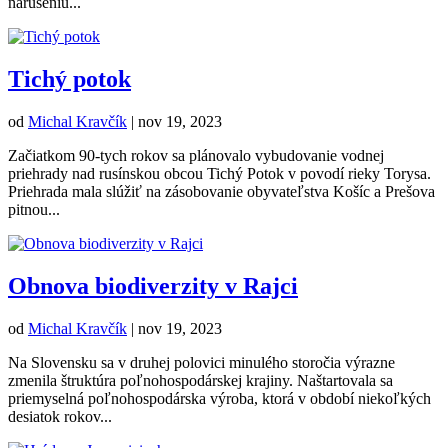
narušeniu...
Tichý potok
od
Michal Kravčík
|
nov 19, 2023
Začiatkom 90-tych rokov sa plánovalo vybudovanie vodnej
priehrady nad rusínskou obcou Tichý Potok v povodí rieky Torysa.
Priehrada mala slúžiť na zásobovanie obyvateľstva Košíc a Prešova
pitnou...
Obnova biodiverzity v Rajci
od
Michal Kravčík
|
nov 19, 2023
Na Slovensku sa v druhej polovici minulého storočia výrazne
zmenila štruktúra poľnohospodárskej krajiny. Naštartovala sa
priemyselná poľnohospodárska výroba, ktorá v období niekoľkých
desiatok rokov...