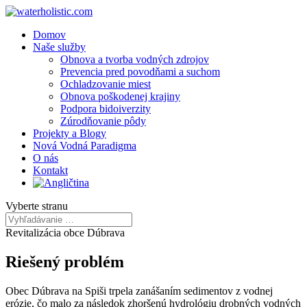
Domov
Naše služby
Obnova a tvorba vodných zdrojov
Prevencia pred povodňami a suchom
Ochladzovanie miest
Obnova poškodenej krajiny
Podpora bidoiverzity
Zúrodňovanie pôdy
Projekty a Blogy
Nová Vodná Paradigma
O nás
Kontakt
Vyberte stranu
Revitalizácia obce Dúbrava
Riešený problém
Obec Dúbrava na Spiši trpela zanášaním sedimentov z vodnej
erózie, čo malo za následok zhoršenú hydrológiu drobných vodných