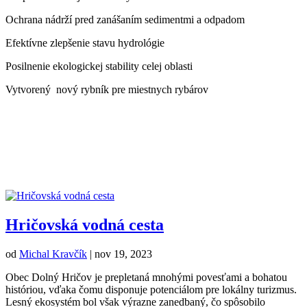
Ochrana nádrží pred zanášaním sedimentmi a odpadom
Efektívne
zlepš
enie stavu hydrológie
Posilnenie ekologickej stability celej oblasti
Vytvorený nový rybník pre miestnych rybárov
Ďalšie realizované projekty
Hričovská vodná cesta
od
Michal Kravčík
|
nov 19, 2023
Obec Dolný Hričov je prepletaná mnohými povesťami a bohatou
históriou, vďaka čomu disponuje potenciálom pre lokálny turizmus.
Lesný ekosystém bol však výrazne zanedbaný, čo spôsobilo