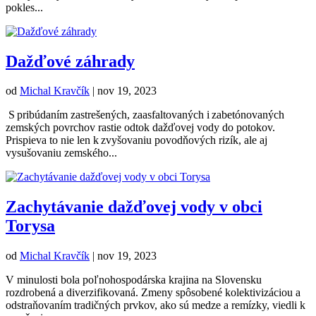
pokles...
Dažďové záhrady
od
Michal Kravčík
|
nov 19, 2023
S pribúdaním zastrešených, zaasfaltovaných i zabetónovaných
zemských povrchov rastie odtok dažďovej vody do potokov.
Prispieva to nie len k zvyšovaniu povodňových rizík, ale aj
vysušovaniu zemského...
Zachytávanie dažďovej vody v obci
Torysa
od
Michal Kravčík
|
nov 19, 2023
V minulosti bola poľnohospodárska krajina na Slovensku
rozdrobená a diverzifikovaná. Zmeny spôsobené kolektivizáciou a
odstraňovaním tradičných prvkov, ako sú medze a remízky, viedli k