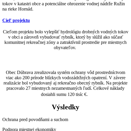
tokov v katastri obce a potenciálne ohrozenie vodnej nádrže
Ružin
na rieke Hornád.
Cieľ projektu
Cieľom projektu bolo vylepšiť hydrológiu drobných vodných tokov
v obci a zároveň vybudovať rybník, ktorý by slúžil ako súčasť
komunitnej rekreačnej zóny a zatraktívnil prostredie pre miestnych
obyvateľov.
Realizácia
Obec Dúbrava zrealizovala systém ochrany vôd prostredníctvom
viac ako 200 prírode blízkych
vodozádržných
opatrení. V závere
realizácie bol vybudovaný aj
rekreačno
obecný rybník. Na projekte
pracovalo 27 miestnych nezamestnaných ľudí. Celkové náklady
dosiahli sumu 120 tisíc €.
Výsledky
Ochrana pred povodňami a suchom
Podpora miestnej ekonomiky